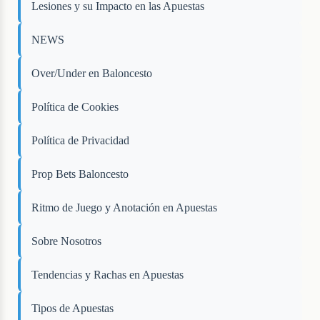
Lesiones y su Impacto en las Apuestas
NEWS
Over/Under en Baloncesto
Política de Cookies
Política de Privacidad
Prop Bets Baloncesto
Ritmo de Juego y Anotación en Apuestas
Sobre Nosotros
Tendencias y Rachas en Apuestas
Tipos de Apuestas