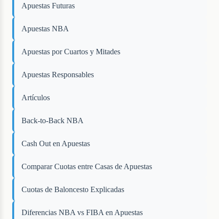
Apuestas Futuras
Apuestas NBA
Apuestas por Cuartos y Mitades
Apuestas Responsables
Artículos
Back-to-Back NBA
Cash Out en Apuestas
Comparar Cuotas entre Casas de Apuestas
Cuotas de Baloncesto Explicadas
Diferencias NBA vs FIBA en Apuestas