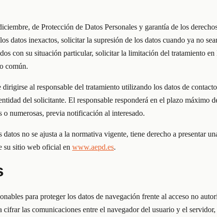
ciembre, de Protección de Datos Personales y garantía de los derech
e los datos inexactos, solicitar la supresión de los datos cuando ya no se
s con su situación particular, solicitar la limitación del tratamiento en 
uso común.
 dirigirse al responsable del tratamiento utilizando los datos de contac
ntidad del solicitante. El responsable responderá en el plazo máximo de
 o numerosas, previa notificación al interesado.
s datos no se ajusta a la normativa vigente, tiene derecho a presentar 
 su sitio web oficial en
www.aepd.es
.
s
nables para proteger los datos de navegación frente al acceso no autoriz
ifrar las comunicaciones entre el navegador del usuario y el servidor, a