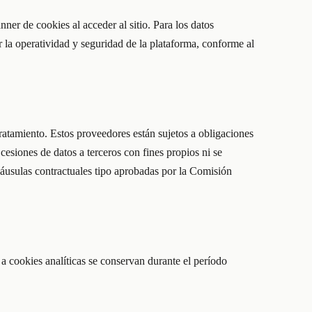
ner de cookies al acceder al sitio. Para los datos
er la operatividad y seguridad de la plataforma, conforme al
atamiento. Estos proveedores están sujetos a obligaciones
cesiones de datos a terceros con fines propios ni se
áusulas contractuales tipo aprobadas por la Comisión
a cookies analíticas se conservan durante el período