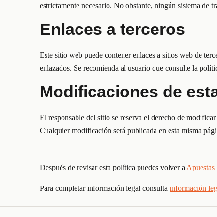
estrictamente necesario. No obstante, ningún sistema de t
Enlaces a terceros
Este sitio web puede contener enlaces a sitios web de terce
enlazados. Se recomienda al usuario que consulte la políti
Modificaciones de esta
El responsable del sitio se reserva el derecho de modifica
Cualquier modificación será publicada en esta misma págin
Después de revisar esta política puedes volver a
Apuestas 
Para completar información legal consulta
información leg