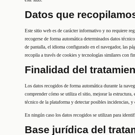
Datos que recopilamo
Este sitio web es de carácter informativo y no requiere re
recogerse de forma automática determinados datos técnicos y
de pantalla, el idioma configurado en el navegador, las pági
recopila a través de cookies y tecnologías similares con fin
Finalidad del tratamie
Los datos recogidos de forma automática durante la navegac
comprender cómo se utiliza el sitio, mejorar la estructura,
técnico de la plataforma y detectar posibles incidencias, y
En ningún caso los datos recogidos se utilizan para identif
Base jurídica del trat