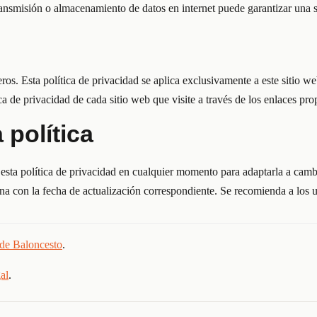
ransmisión o almacenamiento de datos en internet puede garantizar una 
ros. Esta política de privacidad se aplica exclusivamente a este sitio we
ca de privacidad de cada sitio web que visite a través de los enlaces pr
 política
r esta política de privacidad en cualquier momento para adaptarla a camb
a con la fecha de actualización correspondiente. Se recomienda a los us
de Baloncesto
.
al
.