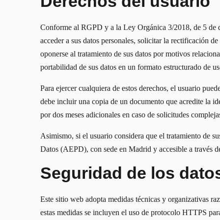
Derechos del usuario
Conforme al RGPD y a la Ley Orgánica 3/2018, de 5 de di
acceder a sus datos personales, solicitar la rectificación d
oponerse al tratamiento de sus datos por motivos relacionado
portabilidad de sus datos en un formato estructurado de 
Para ejercer cualquiera de estos derechos, el usuario puede
debe incluir una copia de un documento que acredite la ide
por dos meses adicionales en caso de solicitudes complejas
Asimismo, si el usuario considera que el tratamiento de su
Datos (AEPD), con sede en Madrid y accesible a través de
Seguridad de los dato
Este sitio web adopta medidas técnicas y organizativas razo
estas medidas se incluyen el uso de protocolo HTTPS para c