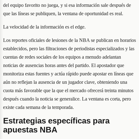
del equipo favorito no juega, y si esa información sale después de
que las líneas se publiquen, la ventana de oportunidad es real.
La velocidad de la información es el edge.
Los reportes oficiales de lesiones de la NBA se publican en horarios
establecidos, pero las filtraciones de periodistas especializados y las
cuentas de redes sociales de los equipos a menudo adelantan
noticias de ausencias horas antes del partido. El apostador que
monitoriza estas fuentes y actúa rápido puede apostar en líneas que
aún no reflejan la ausencia de un jugador clave, obteniendo una
cuota más favorable que la que el mercado ofrecerá treinta minutos
después cuando la noticia se generalice. La ventana es corta, pero
existe cada semana de la temporada.
Estrategias específicas para
apuestas NBA