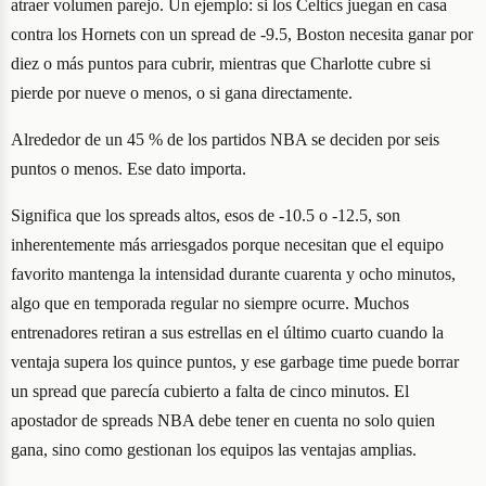
atraer volumen parejo. Un ejemplo: si los Celtics juegan en casa
contra los Hornets con un spread de -9.5, Boston necesita ganar por
diez o más puntos para cubrir, mientras que Charlotte cubre si
pierde por nueve o menos, o si gana directamente.
Alrededor de un 45 % de los partidos NBA se deciden por seis
puntos o menos. Ese dato importa.
Significa que los spreads altos, esos de -10.5 o -12.5, son
inherentemente más arriesgados porque necesitan que el equipo
favorito mantenga la intensidad durante cuarenta y ocho minutos,
algo que en temporada regular no siempre ocurre. Muchos
entrenadores retiran a sus estrellas en el último cuarto cuando la
ventaja supera los quince puntos, y ese garbage time puede borrar
un spread que parecía cubierto a falta de cinco minutos. El
apostador de spreads NBA debe tener en cuenta no solo quien
gana, sino como gestionan los equipos las ventajas amplias.