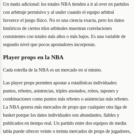
Un matiz adicional: los totales NBA tienden a ir al over en partidos
con arbitraje permisivo y al under cuando el equipo arbitral
favorece el juego físico. No es una ciencia exacta, pero los datos
históricos de ciertos tríos arbitrales muestran correlaciones
consistentes con totales más altos o más bajos. Es una variable de
segundo nivel que pocos apostadores incorporan.
Player props en la NBA
Cada estrella de la NBA es un mercado en si mismo.
Las player props permiten apostar a estadísticas individuales:
puntos, rebotes, asistencias, triples anotados, robos, tapones y
combinaciones como puntos más rebotes o asistencias más rebotes.
La NBA genera más mercados de props que cualquier otra liga de
basket porque los datos individuales son abundantes, fiables y
publicados en tiempo real. Un partido entre dos equipos de media
tabla puede ofrecer veinte o treinta mercados de props de jugadores,