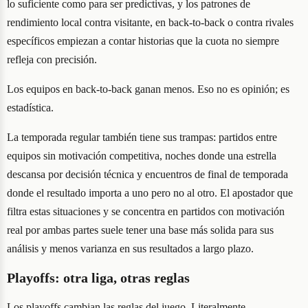
lo suficiente como para ser predictivas, y los patrones de
rendimiento local contra visitante, en back-to-back o contra rivales
específicos empiezan a contar historias que la cuota no siempre
refleja con precisión.
Los equipos en back-to-back ganan menos. Eso no es opinión; es
estadística.
La temporada regular también tiene sus trampas: partidos entre
equipos sin motivación competitiva, noches donde una estrella
descansa por decisión técnica y encuentros de final de temporada
donde el resultado importa a uno pero no al otro. El apostador que
filtra estas situaciones y se concentra en partidos con motivación
real por ambas partes suele tener una base más solida para sus
análisis y menos varianza en sus resultados a largo plazo.
Playoffs: otra liga, otras reglas
Los playoffs cambian las reglas del juego. Literalmente.