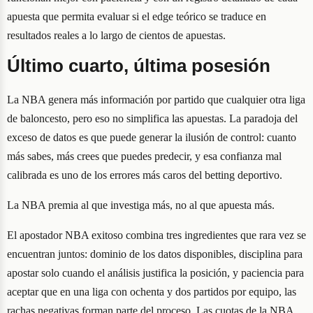
apuesta que permita evaluar si el edge teórico se traduce en
resultados reales a lo largo de cientos de apuestas.
Último cuarto, última posesión
La NBA genera más información por partido que cualquier otra liga
de baloncesto, pero eso no simplifica las apuestas. La paradoja del
exceso de datos es que puede generar la ilusión de control: cuanto
más sabes, más crees que puedes predecir, y esa confianza mal
calibrada es uno de los errores más caros del betting deportivo.
La NBA premia al que investiga más, no al que apuesta más.
El apostador NBA exitoso combina tres ingredientes que rara vez se
encuentran juntos: dominio de los datos disponibles, disciplina para
apostar solo cuando el análisis justifica la posición, y paciencia para
aceptar que en una liga con ochenta y dos partidos por equipo, las
rachas negativas forman parte del proceso. Las cuotas de la NBA