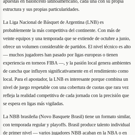
apuestas en baloncesto latinoamericano, cada una con su propia
estructura y sus propias particularidades.
La Liga Nacional de Básquet de Argentina (LNB) es
probablemente la más competitiva del continente. Con más de
veinte equipos y una temporada que se extiende de octubre a junio,
ofrece un volumen considerable de partidos. El nivel técnico es alto
— muchos jugadores han pasado por ligas europeas o tienen
experiencia en torneos FIBA —, y la pasión local genera ambientes
de cancha que influyen significativamente en el rendimiento como
local. Para el apostador, la LNB es interesante porque combina un
nivel de juego respetable con una cobertura de cuotas que rara vez
refleja la realidad competitiva de cada jornada con la precisión que
se espera en ligas más vigiladas.
La NBB brasileña (Novo Basquete Brasil) tiene un formato similar,
con temporada regular y playoffs. Brasil produce talento individual
de primer nivel — varios jugadores NBB acaban en la NBA o en