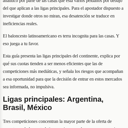
analítico por parte de las casas que está varios peldaños por debajo
del que aplican a las ligas principales. Para el apostador dispuesto a
investigar donde otros no miran, esa desatención se traduce en
ineficiencias reales.
El baloncesto latinoamericano es terra incognita para las casas. Y
eso juega a tu favor.
Esta guía presenta las ligas principales del continente, explica por
qué sus cuotas tienden a ser menos eficientes que las de
competiciones más mediáticas, y señala los riesgos que acompañan
a esa oportunidad para que la decisión de entrar en estos mercados
sea informada, no impulsiva.
Ligas principales: Argentina,
Brasil, México
Tres competiciones concentran la mayor parte de la oferta de