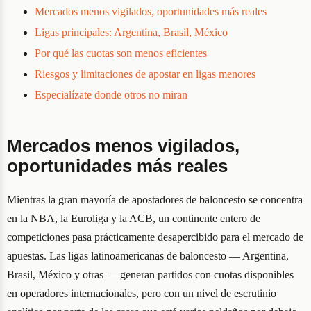
Mercados menos vigilados, oportunidades más reales
Ligas principales: Argentina, Brasil, México
Por qué las cuotas son menos eficientes
Riesgos y limitaciones de apostar en ligas menores
Especialízate donde otros no miran
Mercados menos vigilados,
oportunidades más reales
Mientras la gran mayoría de apostadores de baloncesto se concentra
en la NBA, la Euroliga y la ACB, un continente entero de
competiciones pasa prácticamente desapercibido para el mercado de
apuestas. Las ligas latinoamericanas de baloncesto — Argentina,
Brasil, México y otras — generan partidos con cuotas disponibles
en operadores internacionales, pero con un nivel de escrutinio