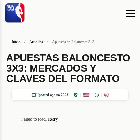
Inicio
/
Artículos
/
Apuestas en Baloncesto 3×3
APUESTAS BALONCESTO
3X3: MERCADOS Y
CLAVES DEL FORMATO
Updated agosto 2026
18+
Failed to load.
Retry