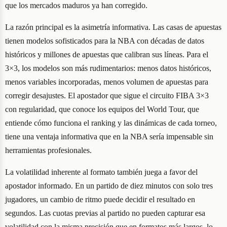
que los mercados maduros ya han corregido.
La razón principal es la asimetría informativa. Las casas de apuestas
tienen modelos sofisticados para la NBA con décadas de datos
históricos y millones de apuestas que calibran sus líneas. Para el
3×3, los modelos son más rudimentarios: menos datos históricos,
menos variables incorporadas, menos volumen de apuestas para
corregir desajustes. El apostador que sigue el circuito FIBA 3×3
con regularidad, que conoce los equipos del World Tour, que
entiende cómo funciona el ranking y las dinámicas de cada torneo,
tiene una ventaja informativa que en la NBA sería impensable sin
herramientas profesionales.
La volatilidad inherente al formato también juega a favor del
apostador informado. En un partido de diez minutos con solo tres
jugadores, un cambio de ritmo puede decidir el resultado en
segundos. Las cuotas previas al partido no pueden capturar esa
volatilidad con la misma precisión que en formatos más largos, lo