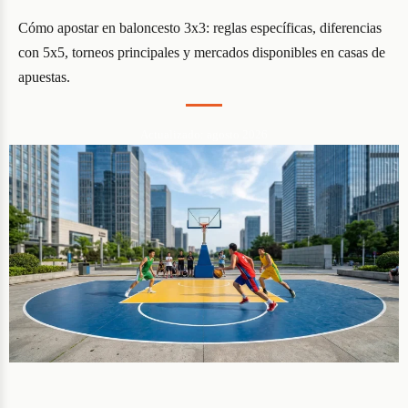
Cómo apostar en baloncesto 3x3: reglas específicas, diferencias
con 5x5, torneos principales y mercados disponibles en casas de
apuestas.
Actualizado: agosto 2026