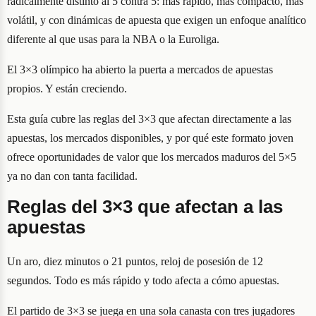
radicalmente distinto al 5 contra 5: más rápido, más compacto, más
volátil, y con dinámicas de apuesta que exigen un enfoque analítico
diferente al que usas para la NBA o la Euroliga.
El 3×3 olímpico ha abierto la puerta a mercados de apuestas
propios. Y están creciendo.
Esta guía cubre las reglas del 3×3 que afectan directamente a las
apuestas, los mercados disponibles, y por qué este formato joven
ofrece oportunidades de valor que los mercados maduros del 5×5
ya no dan con tanta facilidad.
Reglas del 3×3 que afectan a las
apuestas
Un aro, diez minutos o 21 puntos, reloj de posesión de 12
segundos. Todo es más rápido y todo afecta a cómo apuestas.
El partido de 3×3 se juega en una sola canasta con tres jugadores