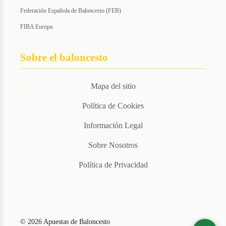
Federación Española de Baloncesto (FEB)
FIBA Europa
Sobre el baloncesto
Mapa del sitio
Política de Cookies
Información Legal
Sobre Nosotros
Política de Privacidad
© 2026 Apuestas de Baloncesto