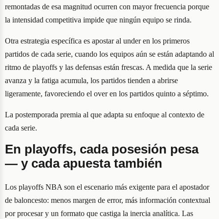
remontadas de esa magnitud ocurren con mayor frecuencia porque
la intensidad competitiva impide que ningún equipo se rinda.
Otra estrategia específica es apostar al under en los primeros
partidos de cada serie, cuando los equipos aún se están adaptando al
ritmo de playoffs y las defensas están frescas. A medida que la serie
avanza y la fatiga acumula, los partidos tienden a abrirse
ligeramente, favoreciendo el over en los partidos quinto a séptimo.
La postemporada premia al que adapta su enfoque al contexto de
cada serie.
En playoffs, cada posesión pesa
— y cada apuesta también
Los playoffs NBA son el escenario más exigente para el apostador
de baloncesto: menos margen de error, más información contextual
por procesar y un formato que castiga la inercia analítica. Las