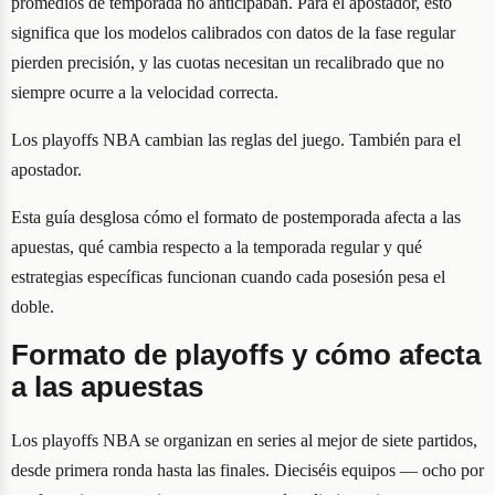
promedios de temporada no anticipaban. Para el apostador, esto
significa que los modelos calibrados con datos de la fase regular
pierden precisión, y las cuotas necesitan un recalibrado que no
siempre ocurre a la velocidad correcta.
Los playoffs NBA cambian las reglas del juego. También para el
apostador.
Esta guía desglosa cómo el formato de postemporada afecta a las
apuestas, qué cambia respecto a la temporada regular y qué
estrategias específicas funcionan cuando cada posesión pesa el
doble.
Formato de playoffs y cómo afecta
a las apuestas
Los playoffs NBA se organizan en series al mejor de siete partidos,
desde primera ronda hasta las finales. Dieciséis equipos — ocho por