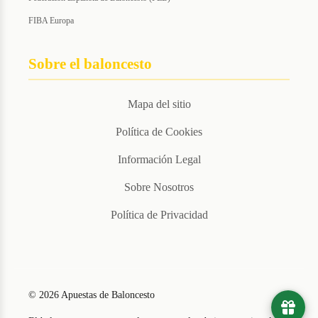
FIBA Europa
Sobre el baloncesto
Mapa del sitio
Política de Cookies
Información Legal
Sobre Nosotros
Política de Privacidad
© 2026 Apuestas de Baloncesto