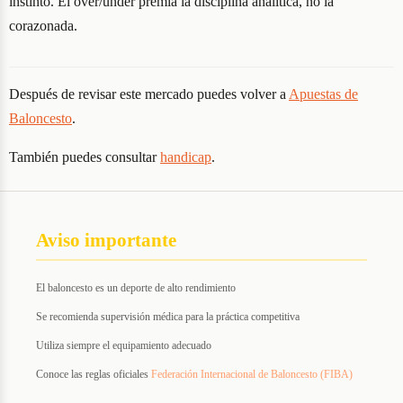
instinto. El over/under premia la disciplina analítica, no la
corazonada.
Después de revisar este mercado puedes volver a
Apuestas de
Baloncesto
.
También puedes consultar
handicap
.
Aviso importante
El baloncesto es un deporte de alto rendimiento
Se recomienda supervisión médica para la práctica competitiva
Utiliza siempre el equipamiento adecuado
Conoce las reglas oficiales
Federación Internacional de Baloncesto (FIBA)