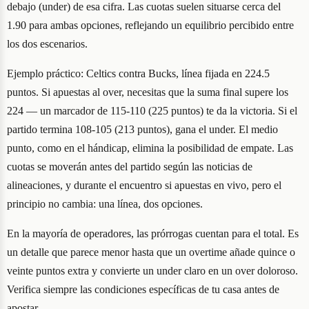
debajo (under) de esa cifra. Las cuotas suelen situarse cerca del
1.90 para ambas opciones, reflejando un equilibrio percibido entre
los dos escenarios.
Ejemplo práctico: Celtics contra Bucks, línea fijada en 224.5
puntos. Si apuestas al over, necesitas que la suma final supere los
224 — un marcador de 115-110 (225 puntos) te da la victoria. Si el
partido termina 108-105 (213 puntos), gana el under. El medio
punto, como en el hándicap, elimina la posibilidad de empate. Las
cuotas se moverán antes del partido según las noticias de
alineaciones, y durante el encuentro si apuestas en vivo, pero el
principio no cambia: una línea, dos opciones.
En la mayoría de operadores, las prórrogas cuentan para el total. Es
un detalle que parece menor hasta que un overtime añade quince o
veinte puntos extra y convierte un under claro en un over doloroso.
Verifica siempre las condiciones específicas de tu casa antes de
apostar.