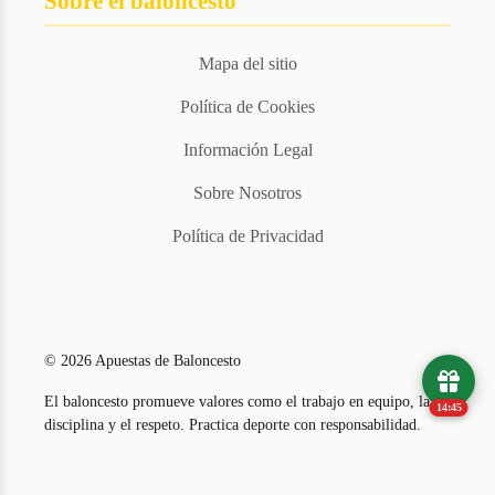
Sobre el baloncesto
Mapa del sitio
Política de Cookies
Información Legal
Sobre Nosotros
Política de Privacidad
© 2026 Apuestas de Baloncesto
El baloncesto promueve valores como el trabajo en equipo, la
14:45
disciplina y el respeto. Practica deporte con responsabilidad.