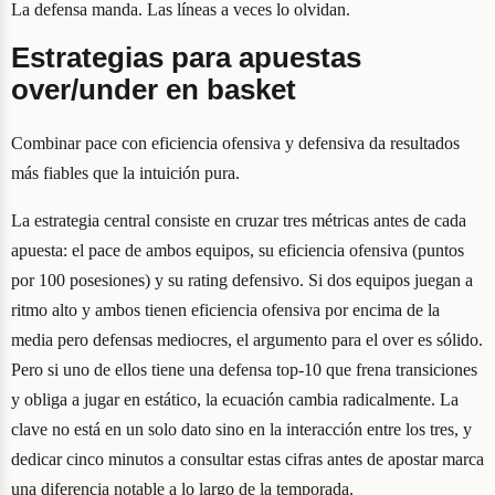
La defensa manda. Las líneas a veces lo olvidan.
Estrategias para apuestas
over/under en basket
Combinar pace con eficiencia ofensiva y defensiva da resultados
más fiables que la intuición pura.
La estrategia central consiste en cruzar tres métricas antes de cada
apuesta: el pace de ambos equipos, su eficiencia ofensiva (puntos
por 100 posesiones) y su rating defensivo. Si dos equipos juegan a
ritmo alto y ambos tienen eficiencia ofensiva por encima de la
media pero defensas mediocres, el argumento para el over es sólido.
Pero si uno de ellos tiene una defensa top-10 que frena transiciones
y obliga a jugar en estático, la ecuación cambia radicalmente. La
clave no está en un solo dato sino en la interacción entre los tres, y
dedicar cinco minutos a consultar estas cifras antes de apostar marca
una diferencia notable a lo largo de la temporada.