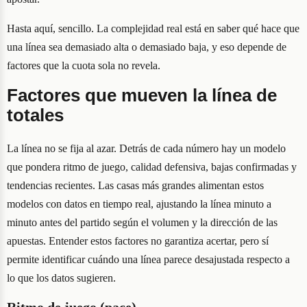
Hasta aquí, sencillo. La complejidad real está en saber qué hace que
una línea sea demasiado alta o demasiado baja, y eso depende de
factores que la cuota sola no revela.
Factores que mueven la línea de
totales
La línea no se fija al azar. Detrás de cada número hay un modelo
que pondera ritmo de juego, calidad defensiva, bajas confirmadas y
tendencias recientes. Las casas más grandes alimentan estos
modelos con datos en tiempo real, ajustando la línea minuto a
minuto antes del partido según el volumen y la dirección de las
apuestas. Entender estos factores no garantiza acertar, pero sí
permite identificar cuándo una línea parece desajustada respecto a
lo que los datos sugieren.