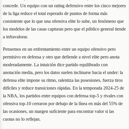
concede. Un equipo con un rating defensivo entre los cinco mejores
de la liga reduce el total esperado de puntos de forma más
consistente que lo que una ofensiva elite lo sube, un fenómeno que
los modelos de las casas capturan pero que el público general tiende
a infravalorar.
Pensemos en un enfrentamiento entre un equipo ofensivo pero
permisivo en defensa y otro que defiende a nivel elite pero anota
moderadamente. La intuición dice partido equilibrado con
anotación media, pero los datos suelen inclinarse hacia el under: la
defensa elite impone su ritmo, ralentiza las posesiones, fuerza tiros
difíciles y reduce transiciones rápidas. En la temporada 2024-25 de
la NBA, los partidos entre equipos con defensa top-5 y rivales con
ofensiva top-10 cerraron por debajo de la línea en más del 55% de
las ocasiones, un margen suficiente para encontrar valor si las
cuotas no lo reflejan.