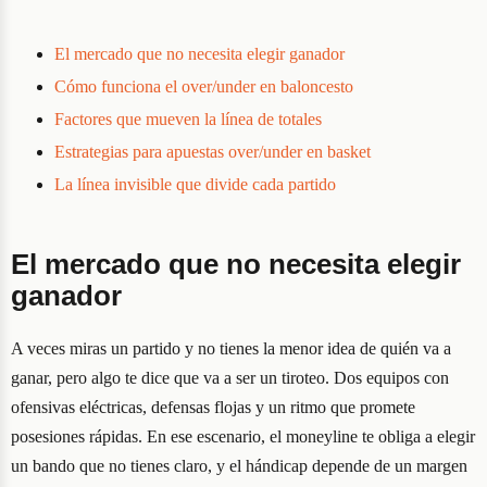
El mercado que no necesita elegir ganador
Cómo funciona el over/under en baloncesto
Factores que mueven la línea de totales
Estrategias para apuestas over/under en basket
La línea invisible que divide cada partido
El mercado que no necesita elegir
ganador
A veces miras un partido y no tienes la menor idea de quién va a
ganar, pero algo te dice que va a ser un tiroteo. Dos equipos con
ofensivas eléctricas, defensas flojas y un ritmo que promete
posesiones rápidas. En ese escenario, el moneyline te obliga a elegir
un bando que no tienes claro, y el hándicap depende de un margen