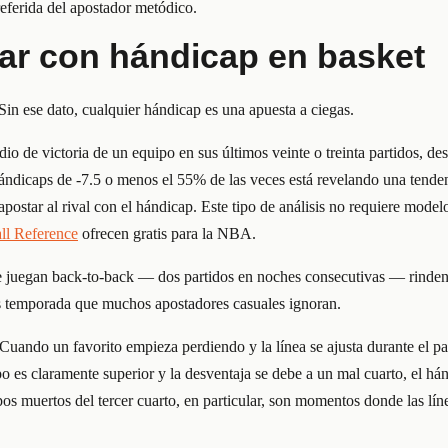
referida del apostador metódico.
tar con hándicap en basket
 Sin ese dato, cualquier hándicap es una apuesta a ciegas.
dio de victoria de un equipo en sus últimos veinte o treinta partidos, d
ndicaps de -7.5 o menos el 55% de las veces está revelando una tendenc
a apostar al rival con el hándicap. Este tipo de análisis no requiere mod
ll Reference
ofrecen gratis para la NBA.
que juegan back-to-back — dos partidos en noches consecutivas — rinde
s temporada que muchos apostadores casuales ignoran.
 Cuando un favorito empieza perdiendo y la línea se ajusta durante el pa
po es claramente superior y la desventaja se debe a un mal cuarto, el há
os muertos del tercer cuarto, en particular, son momentos donde las lí