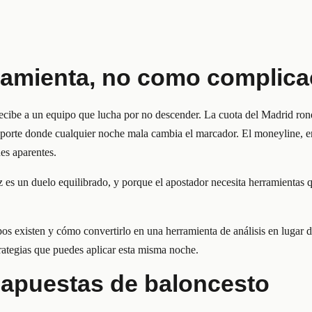
ramienta, no como complica
cibe a un equipo que lucha por no descender. La cuota del Madrid ronda 
porte donde cualquier noche mala cambia el marcador. El moneyline, en es
es aparentes.
z es un duelo equilibrado, y porque el apostador necesita herramientas 
os existen y cómo convertirlo en una herramienta de análisis en lugar d
trategias que puedes aplicar esta misma noche.
 apuestas de baloncesto