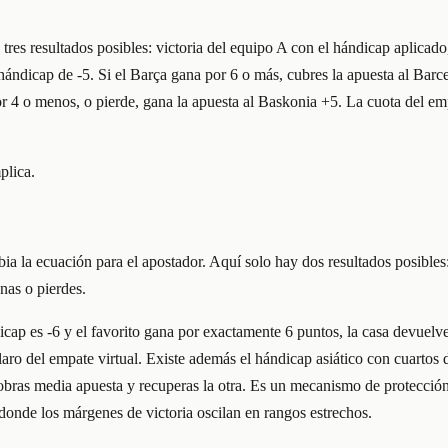
tres resultados posibles: victoria del equipo A con el hándicap aplicado
ndicap de -5. Si el Barça gana por 6 o más, cubres la apuesta al Barc
 4 o menos, o pierde, gana la apuesta al Baskonia +5. La cuota del empa
plica.
mbia la ecuación para el apostador. Aquí solo hay dos resultados posibles
as o pierdes.
dicap es -6 y el favorito gana por exactamente 6 puntos, la casa devuelve
aro del empate virtual. Existe además el hándicap asiático con cuartos 
cobras media apuesta y recuperas la otra. Es un mecanismo de protección 
donde los márgenes de victoria oscilan en rangos estrechos.