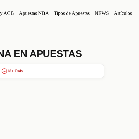
a y ACB
Apuestas NBA
Tipos de Apuestas
NEWS
Artículos
NA EN APUESTAS
18+ Only
18+