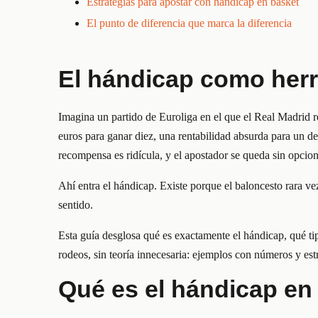
Estrategias para apostar con hándicap en basket
El punto de diferencia que marca la diferencia
El hándicap como her
Imagina un partido de Euroliga en el que el Real Madrid re
euros para ganar diez, una rentabilidad absurda para un de
recompensa es ridícula, y el apostador se queda sin opcion
Ahí entra el hándicap. Existe porque el baloncesto rara ve
sentido.
Esta guía desglosa qué es exactamente el hándicap, qué tip
rodeos, sin teoría innecesaria: ejemplos con números y es
Qué es el hándicap en