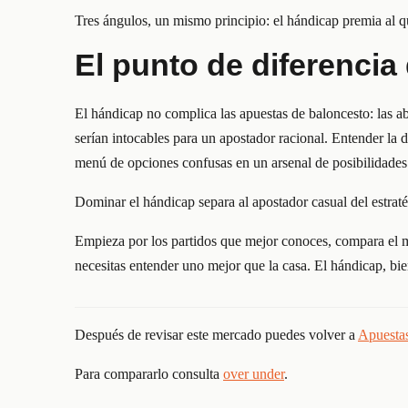
Tres ángulos, un mismo principio: el hándicap premia al qu
El punto de diferencia
El hándicap no complica las apuestas de baloncesto: las ab
serían intocables para un apostador racional. Entender la 
menú de opciones confusas en un arsenal de posibilidades
Dominar el hándicap separa al apostador casual del estraté
Empieza por los partidos que mejor conoces, compara el mar
necesitas entender uno mejor que la casa. El hándicap, bie
Después de revisar este mercado puedes volver a
Apuestas
Para compararlo consulta
over under
.