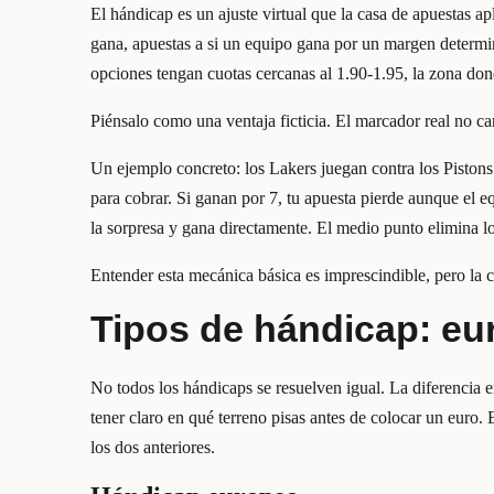
El hándicap es un ajuste virtual que la casa de apuestas a
gana, apuestas a si un equipo gana por un margen determina
opciones tengan cuotas cercanas al 1.90-1.95, la zona don
Piénsalo como una ventaja ficticia. El marcador real no c
Un ejemplo concreto: los Lakers juegan contra los Pistons
para cobrar. Si ganan por 7, tu apuesta pierde aunque el e
la sorpresa y gana directamente. El medio punto elimina lo
Entender esta mecánica básica es imprescindible, pero la 
Tipos de hándicap: eur
No todos los hándicaps se resuelven igual. La diferencia e
tener claro en qué terreno pisas antes de colocar un euro. E
los dos anteriores.