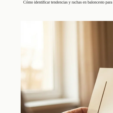
Cómo identificar tendencias y rachas en baloncesto para 