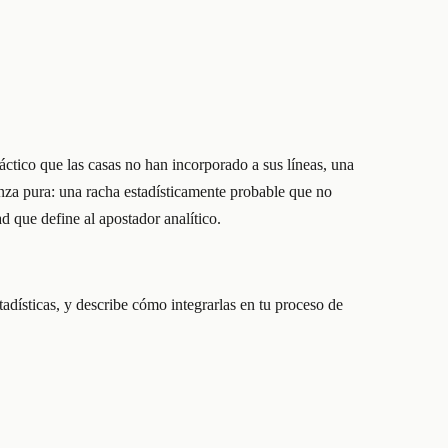
áctico que las casas no han incorporado a sus líneas, una
nza pura: una racha estadísticamente probable que no
d que define al apostador analítico.
tadísticas, y describe cómo integrarlas en tu proceso de