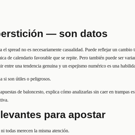
erstición — son datos
a el spread no es necesariamente casualidad. Puede reflejar un cambio t
ca de calendario favorable que se repite. Pero también puede ser varia
uir entre una tendencia genuina y un espejismo numérico es una habilida
 si son útiles o peligrosos.
a apuestas de baloncesto, explica cómo analizarlas sin caer en trampas es
tiva.
elevantes para apostar
 ni todas merecen la misma atención.