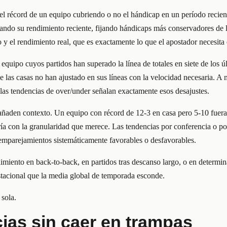
: el récord de un equipo cubriendo o no el hándicap en un período recie
orando su rendimiento reciente, fijando hándicaps más conservadores de 
do y el rendimiento real, que es exactamente lo que el apostador necesita 
equipo cuyos partidos han superado la línea de totales en siete de los 
 las casas no han ajustado en sus líneas con la velocidad necesaria. A 
las tendencias de over/under señalan exactamente esos desajustes.
ñaden contexto. Un equipo con récord de 12-3 en casa pero 5-10 fuera t
tría con la granularidad que merece. Las tendencias por conferencia o p
emparejamientos sistemáticamente favorables o desfavorables.
imiento en back-to-back, en partidos tras descanso largo, o en determ
stacional que la media global de temporada esconde.
sola.
ias sin caer en trampas