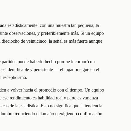
nada estadísticamente: con una muestra tan pequeña, la
veinte observaciones, y preferiblemente más. Si un equipo
n dieciocho de veinticinco, la señal es más fuerte aunque
oce partidos puede haberlo hecho porque incorporó un
es identificable y persistente — el jugador sigue en el
n escepticismo.
den a volver hacia el promedio con el tiempo. Un equipo
 ese rendimiento es habilidad real y parte es varianza
cas de la estadística. Esto no significa que la tendencia
ertidumbre reduciendo el tamaño o exigiendo confirmación