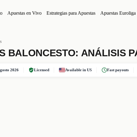
io
Apuestas en Vivo
Estrategias para Apuestas
Apuestas Eurolig
s
S BALONCESTO: ANÁLISIS 
gosto 2026
Licensed
Available in US
Fast payouts